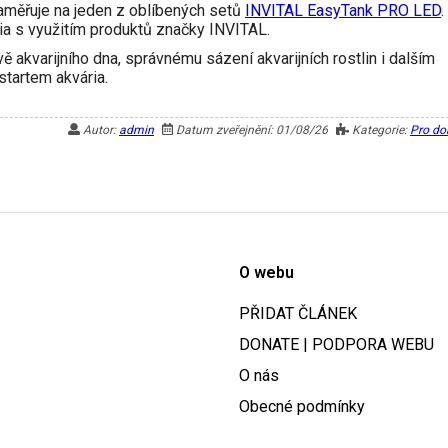
zaměřuje na jeden z oblíbených setů
INVITAL EasyTank PRO LED
.
ia s využitím produktů značky INVITAL.
 akvarijního dna, správnému sázení akvarijních rostlin i dalším
tartem akvária.
Autor:
admin
Datum zveřejnění: 01/08/26
Kategorie:
Pro d
O webu
PŘIDAT ČLÁNEK
DONATE | PODPORA WEBU
O nás
Obecné podmínky